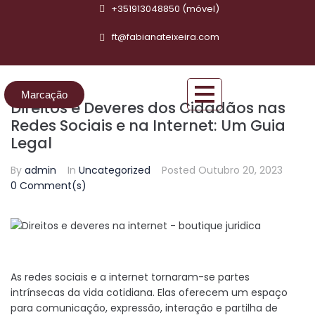
+351913048850 (móvel)
ft@fabianateixeira.com
Marcação
Direitos e Deveres dos Cidadãos nas
Redes Sociais e na Internet: Um Guia
Legal
By
admin
In
Uncategorized
Posted
Outubro 20, 2023
0 Comment(s)
As redes sociais e a internet tornaram-se partes
intrínsecas da vida cotidiana. Elas oferecem um espaço
para comunicação, expressão, interação e partilha de